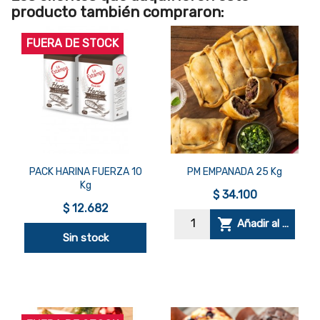
producto también compraron:
FUERA DE STOCK


Vista rápida
Vista rápida
PACK HARINA FUERZA 10
PM EMPANADA 25 Kg
Kg
$ 34.100
$ 12.682

Añadir al carrito
Sin stock