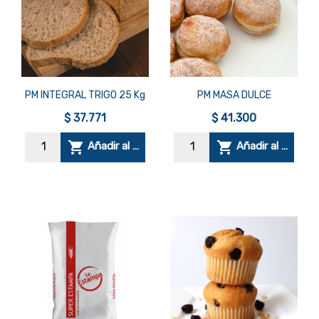


Vista rápida
Vista rápida
PM INTEGRAL TRIGO 25 Kg
PM MASA DULCE
$ 37.771
$ 41.300


Añadir al carrito
Añadir al carrito