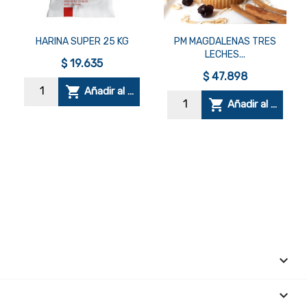


Vista rápida
Vista rápida
HARINA SUPER 25 KG
PM MAGDALENAS TRES
LECHES...
$ 19.635
$ 47.898

Añadir al carrito

Añadir al carrito

SU CUENTA
keyboard_arrow_down
INFORMACIÓN DE LA TIENDA