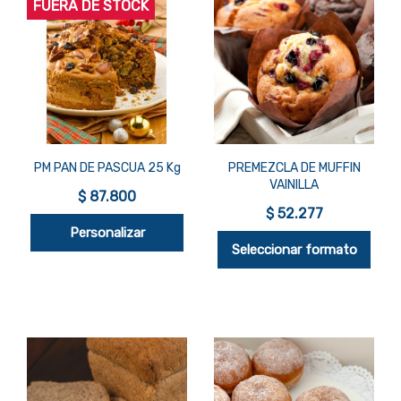
FUERA DE STOCK


Vista rápida
Vista rápida
PM PAN DE PASCUA 25 Kg
PREMEZCLA DE MUFFIN
VAINILLA
$ 87.800
$ 52.277
Personalizar
Seleccionar formato